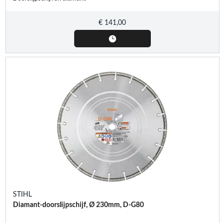
€
141,00
STIHL
Diamant-doorslijpschijf, Ø 230mm, D-G80