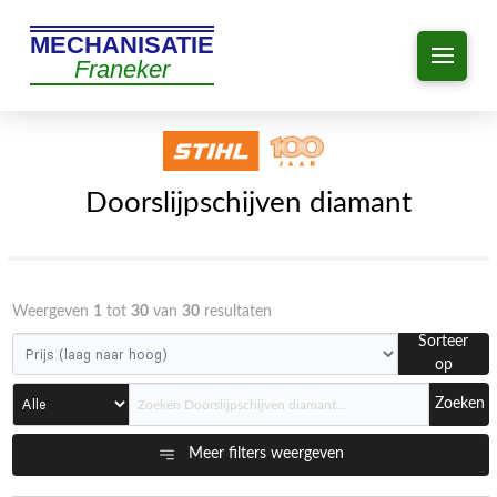
MECHANISATIE
Franeker
Doorslijpschijven diamant
Weergeven
1
tot
30
van
30
resultaten
Sorteer
op
Zoeken
Meer filters weergeven