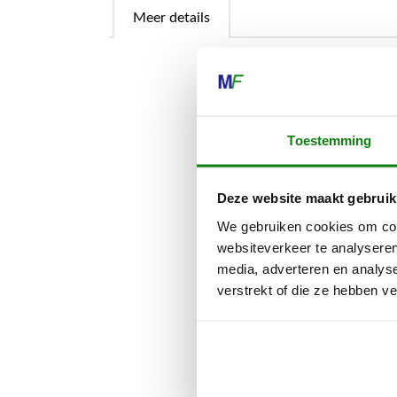
Meer details
Met de doorsl
bouwplaats do
Toestemming
STIHL doorsli
grote precisie
Deze website maakt gebruik
De diamant-do
We gebruiken cookies om cont
vers beton, b
websiteverkeer te analyseren
media, adverteren en analys
De STIHL dia
verstrekt of die ze hebben v
de volgende d