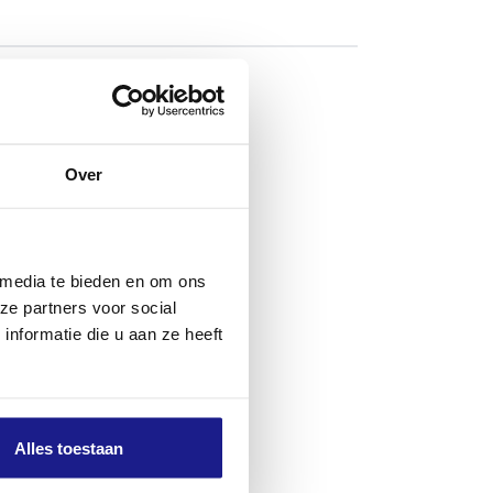
erialen op de
gestemd op de
Over
jprestaties en
van asfalt,
 media te bieden en om ons
ze partners voor social
nformatie die u aan ze heeft
ompatibel met
Alles toestaan