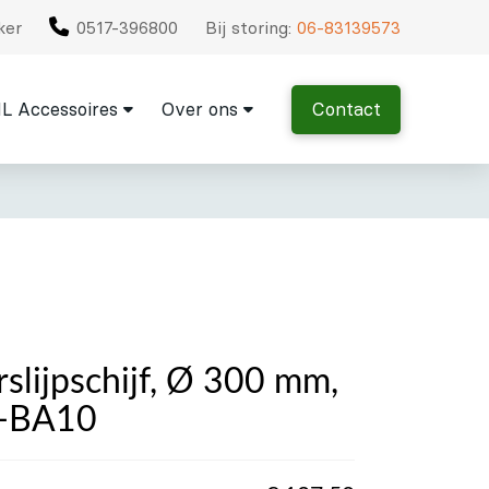
ker
0517-396800
Bij storing:
06-83139573
L Accessoires
Over ons
Contact
slijpschijf, Ø 300 mm,
D-BA10