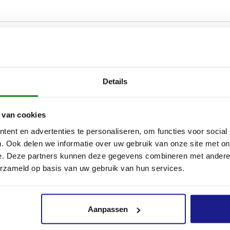
ijpschijven van STIHL kan je een grote verscheidenheid aan mat
orslijpen. De uiterst robuuste doorslijpschijven zijn perfect af
Details
jpers en onderscheiden zich door hun lange levensduur, hoge sni
 tijdens het slijpen.
 van cookies
orslijpschijf D-BA10 is bijzonder geschikt voor het doorslijpen 
ent en advertenties te personaliseren, om functies voor social
eton, zandsteen en baksteen.
. Ook delen we informatie over uw gebruik van onze site met on
e. Deze partners kunnen deze gegevens combineren met andere i
mant-doorslijpschijf D-BA10 met een diameter van 300 mm is c
erzameld op basis van uw gebruik van hun services.
oorslijpers:
Aanpassen