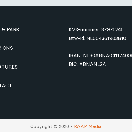
 & PARK
KVK-nummer: 87975246
Btw-id: NL004361903B10
R ONS
IBAN: NL30ABNA04117400
BIC: ABNANL2A
ATURES
TACT
Copyright © 2026 -
RAAP Media