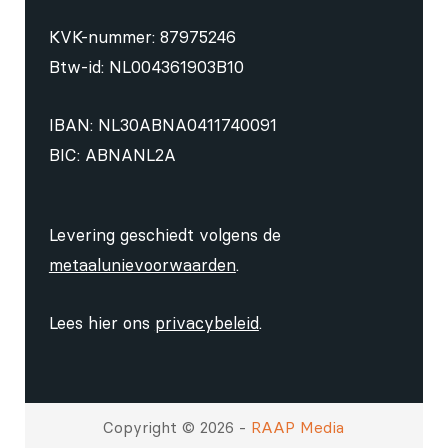
KVK-nummer: 87975246
Btw-id: NL004361903B10
IBAN: NL30ABNA0411740091
BIC: ABNANL2A
Levering geschiedt volgens de
metaalunievoorwaarden
.
Lees hier ons
privacybeleid
.
Copyright © 2026 -
RAAP Media