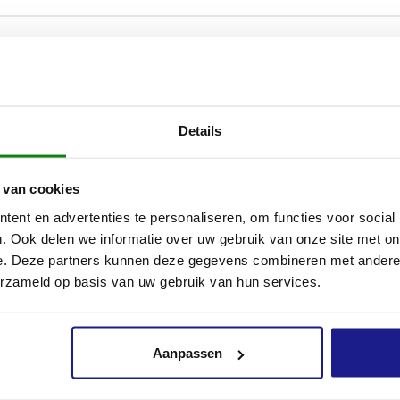
ijpschijven van STIHL kan je een grote verscheidenheid aan mat
orslijpen. De uiterst robuuste doorslijpschijven zijn perfect af
jpers en onderscheiden zich door hun lange levensduur, hoge sni
Details
 tijdens het slijpen.
orslijpschijf D-B10 is bijzonder geschikt voor het doorslijpen
 van cookies
en baksteen.
ent en advertenties te personaliseren, om functies voor social
. Ook delen we informatie over uw gebruik van onze site met on
mant-doorslijpschijf D-B10 met een diameter van 350 mm is co
e. Deze partners kunnen deze gegevens combineren met andere i
oorslijpers:
erzameld op basis van uw gebruik van hun services.
Aanpassen
Inhoud door