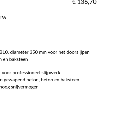
€
136,70
 BTW.
-B10, diameter 350 mm voor het doorslijpen
n en baksteen
 voor professioneel slijpwerk
van gewapend beton, beton en baksteen
 hoog snijvermogen