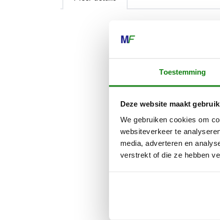
Met de doorsl
bouwplaats do
STIHL doorsli
Toestemming
grote precisie
De diamant-do
Deze website maakt gebruik
beton, beton 
We gebruiken cookies om cont
websiteverkeer te analyseren
De STIHL dia
media, adverteren en analys
de volgende d
verstrekt of die ze hebben v