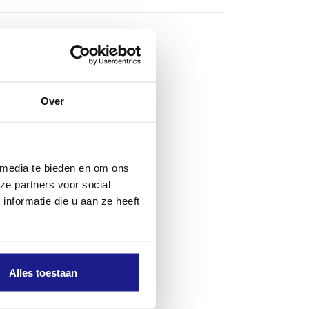
erialen op de
gestemd op de
jprestaties en
Over
 van gewapend
 media te bieden en om ons
ze partners voor social
mpatibel met
nformatie die u aan ze heeft
Alles toestaan