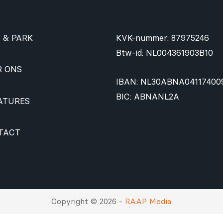
 & PARK
KVK-nummer: 87975246
Btw-id: NL004361903B10
R ONS
IBAN: NL30ABNA04117400
BIC: ABNANL2A
ATURES
TACT
Copyright © 2026 -
RAAP Media