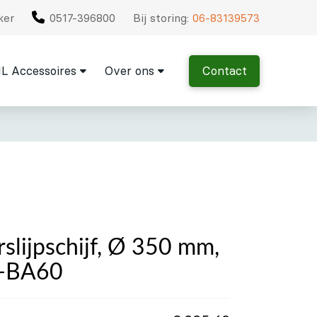
ker
0517-396800
Bij storing:
06-83139573
L Accessoires
Over ons
Contact
slijpschijf, Ø 350 mm,
D-BA60