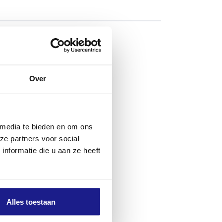
erialen op de
gestemd op de
Over
jprestaties en
van asfalt,
 media te bieden en om ons
ze partners voor social
nformatie die u aan ze heeft
ompatibel met
Alles toestaan