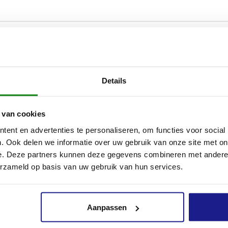
ijpschijven van STIHL kan je een grote verscheidenheid aan mat
orslijpen. De uiterst robuuste doorslijpschijven zijn perfect af
Details
jpers en onderscheiden zich door hun lange levensduur, hoge sni
 tijdens het slijpen.
 van cookies
orslijpschijf D-BA60 is bijzonder geschikt voor het doorslijpen 
ent en advertenties te personaliseren, om functies voor social
eton, zandsteen en baksteen.
. Ook delen we informatie over uw gebruik van onze site met on
e. Deze partners kunnen deze gegevens combineren met andere i
mant-doorslijpschijf D-BA60 met een diameter van 350 mm is c
erzameld op basis van uw gebruik van hun services.
oorslijpers:
Aanpassen