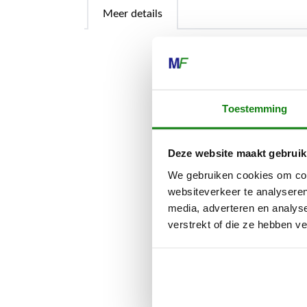
Meer details
Met de doorsl
bouwplaats do
Toestemming
STIHL doorsli
grote precisie
Deze website maakt gebruik
De diamant-do
We gebruiken cookies om cont
vers beton, b
websiteverkeer te analyseren
media, adverteren en analys
De STIHL dia
verstrekt of die ze hebben v
de volgende d