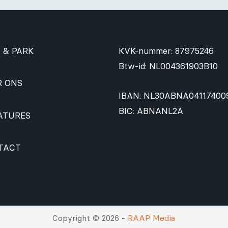
 & PARK
KVK-nummer: 87975246
Btw-id: NL004361903B10
R ONS
IBAN: NL30ABNA04117400
BIC: ABNANL2A
ATURES
TACT
Copyright © 2026 -
RAAP Media