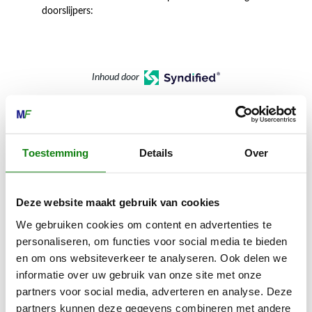
doorslijpers:
Inhoud door
Toestemming
Details
Over
MECHANISATIE FRANEKER
Kiehoek 26
Deze website maakt gebruik van cookies
8801 RD Franeker
We gebruiken cookies om content en advertenties te
personaliseren, om functies voor social media te bieden
0517-396800
en om ons websiteverkeer te analyseren. Ook delen we
info@mechanisatiefraneker.nl
informatie over uw gebruik van onze site met onze
partners voor social media, adverteren en analyse. Deze
Bij storing:
06-83139573
partners kunnen deze gegevens combineren met andere