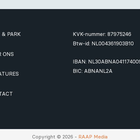
 & PARK
KVK-nummer: 87975246
Btw-id: NL004361903B10
R ONS
IBAN: NL30ABNA04117400
BIC: ABNANL2A
ATURES
TACT
Copyright © 2026 -
RAAP Media