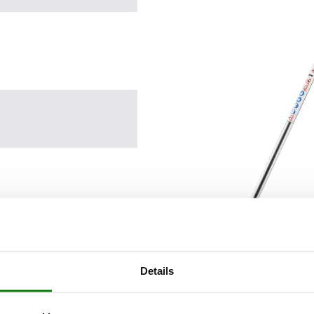
Details
schap