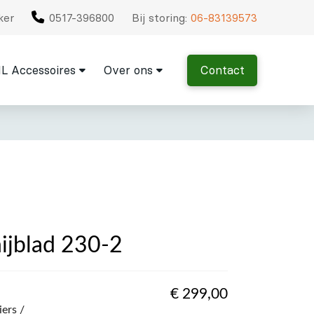
ker
0517-396800
Bij storing:
06-83139573
L Accessoires
Over ons
Contact
nijblad 230-2
€
299,00
ers /