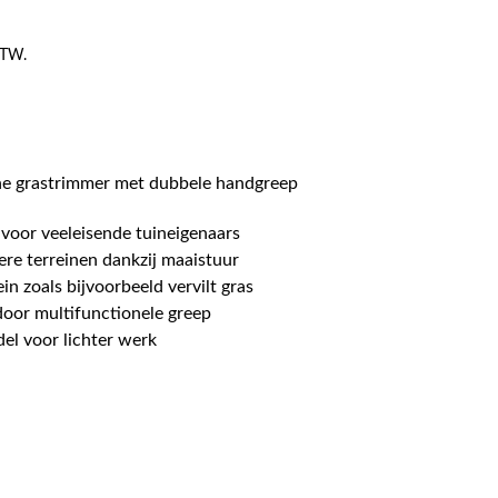
 BTW.
ine grastrimmer met dubbele handgreep
voor veeleisende tuineigenaars
ere terreinen dankzij maaistuur
in zoals bijvoorbeeld vervilt gras
oor multifunctionele greep
el voor lichter werk