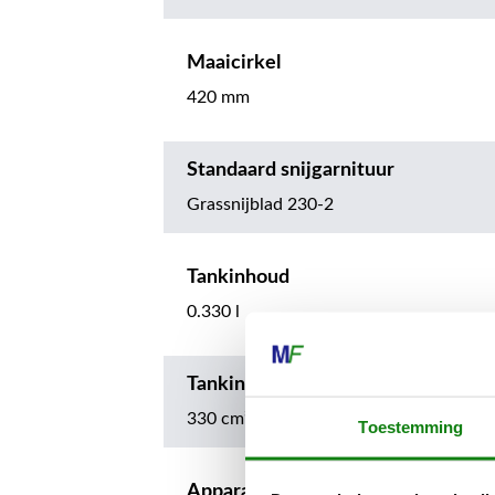
Maaicirkel
420 mm
Standaard snijgarnituur
Grassnijblad 230-2
Tankinhoud
0.330 l
Tankinhoud
330 cm³
Toestemming
Apparaatlengte zonder snijgereed