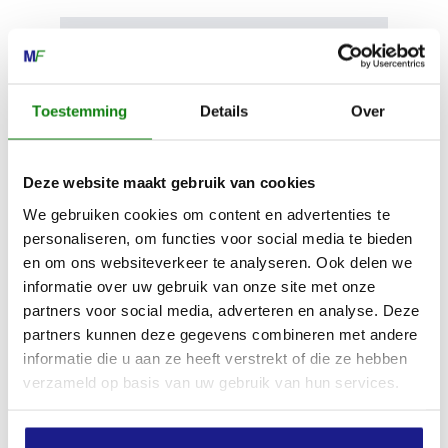
Geluidsdrukniveau
94.0 dB(A)
Toestemming
Details
Over
Geluidsvermogenniveau
104.0 dB(A)
Deze website maakt gebruik van cookies
We gebruiken cookies om content en advertenties te
Geluidsvermogenniveau
personaliseren, om functies voor social media te bieden
en om ons websiteverkeer te analyseren. Ook delen we
104.0 dB(A)
informatie over uw gebruik van onze site met onze
partners voor social media, adverteren en analyse. Deze
Trillingswaarde links in rechtshandige
partners kunnen deze gegevens combineren met andere
modus
informatie die u aan ze heeft verstrekt of die ze hebben
5.0 m/s²
verzameld op basis van uw gebruik van hun services.
Trillingswaarde links in rechtshandige