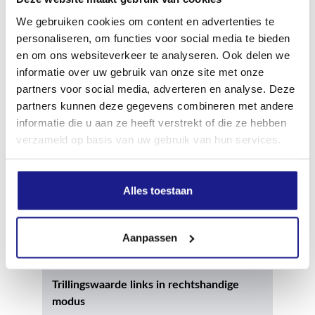
We gebruiken cookies om content en advertenties te
Max. gazonrand per acculading AS 2
personaliseren, om functies voor social media te bieden
180 m
en om ons websiteverkeer te analyseren. Ook delen we
informatie over uw gebruik van onze site met onze
Apparaatlengte zonder snijgereedschap
partners voor social media, adverteren en analyse. Deze
partners kunnen deze gegevens combineren met andere
116 cm
informatie die u aan ze heeft verstrekt of die ze hebben
verzameld op basis van uw gebruik van hun services.
Geluidsdrukniveau
74.0 dB(A)
Alles toestaan
Geluidsvermogenniveau
Aanpassen
89.0 dB(A)
Trillingswaarde links in rechtshandige
modus