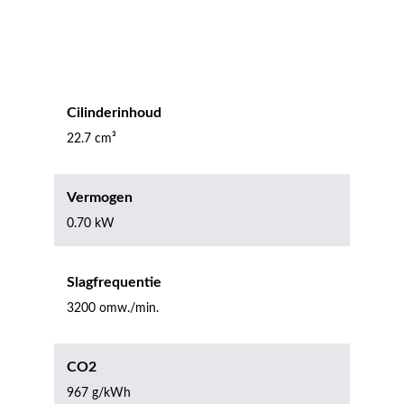
Cilinderinhoud
22.7 cm³
Vermogen
0.70 kW
Slagfrequentie
3200 omw./min.
CO2
967 g/kWh