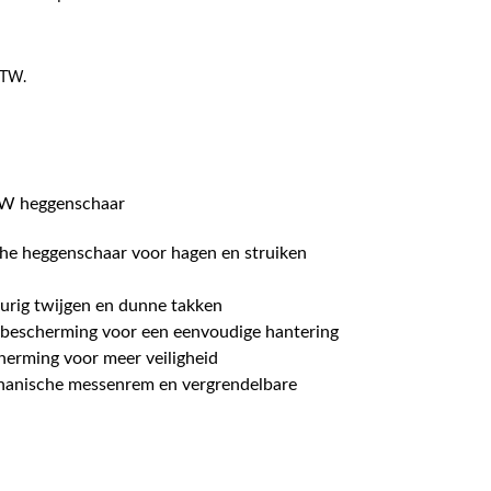
 BTW.
20W heggenschaar
ische heggenschaar voor hagen en struiken
urig twijgen en dunne takken
escherming voor een eenvoudige hantering
herming voor meer veiligheid
anische messenrem en vergrendelbare