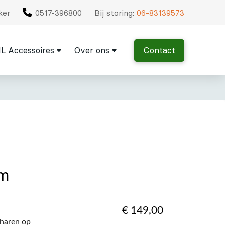
ker
0517-396800
Bij storing:
06-83139573
L Accessoires
Over ons
Contact
cm
€
149,00
haren op