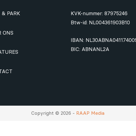
 & PARK
KVK-nummer: 87975246
Btw-id: NL004361903B10
R ONS
IBAN: NL30ABNA04117400
BIC: ABNANL2A
ATURES
TACT
Copyright © 2026 -
RAAP Media