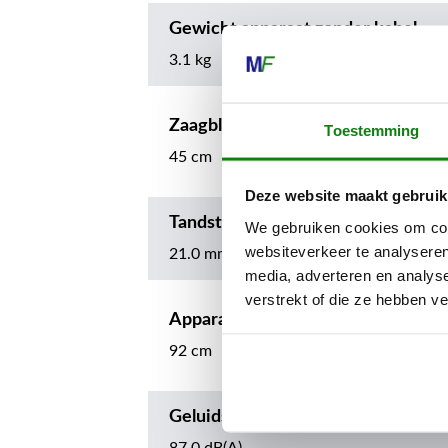
Gewicht apparaat zonder kabel
3.1 kg
Zaagbladlengte
Toestemming
45 cm
Deze website maakt gebruik
Tandsteek
We gebruiken cookies om cont
websiteverkeer te analyseren
21.0 mm
media, adverteren en analys
verstrekt of die ze hebben v
Apparaatlengte met mes
92 cm
Geluidsdrukniveau