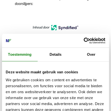
doorslijpers:
Inhoud door
Toestemming
Details
Over
MECHANISATIE FRANEKER
Kiehoek 26
Deze website maakt gebruik van cookies
8801 RD Franeker
We gebruiken cookies om content en advertenties te
personaliseren, om functies voor social media te bieden
0517-396800
en om ons websiteverkeer te analyseren. Ook delen we
info@mechanisatiefraneker.nl
informatie over uw gebruik van onze site met onze
partners voor social media, adverteren en analyse. Deze
Bij storing:
06-83139573
partners kunnen deze gegevens combineren met andere