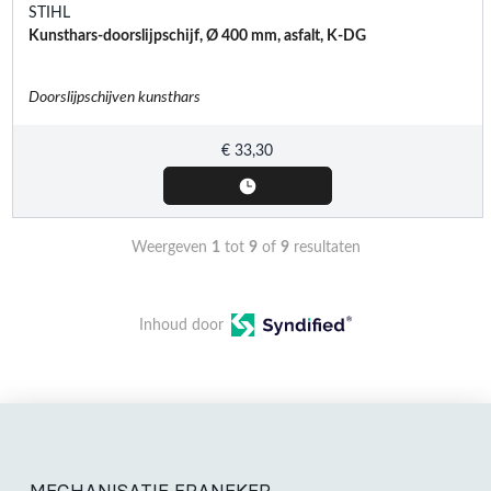
STIHL
Kunsthars-doorslijpschijf, Ø 400 mm, asfalt, K-DG
Doorslijpschijven kunsthars
€
33,30
Weergeven
1
tot
9
of
9
resultaten
Inhoud door
MECHANISATIE FRANEKER