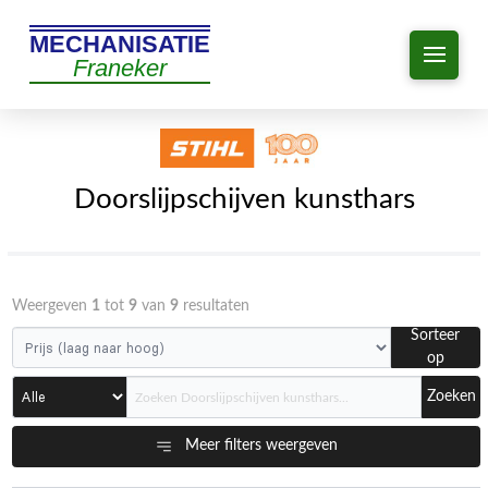
MECHANISATIE
Franeker
Doorslijpschijven kunsthars
Weergeven
1
tot
9
van
9
resultaten
Sorteer
op
Zoeken
Meer filters weergeven