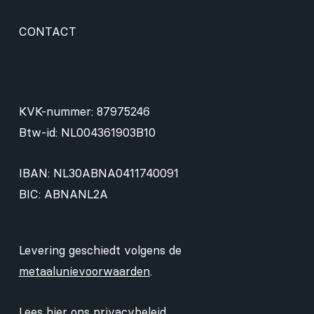
CONTACT
KVK-nummer: 87975246
Btw-id: NL004361903B10
IBAN: NL30ABNA0411740091
BIC: ABNANL2A
Levering geschiedt volgens de
metaalunievoorwaarden
.
Lees hier ons
privacybeleid
.