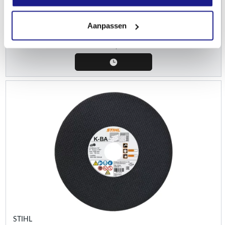
Doorslijpschijven kunsthars
Aanpassen
€
26,60
STIHL