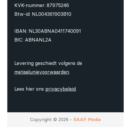
KVK-nummer: 87975246
Btw-id: NL004361903B10
IBAN: NL30ABNA0411740091
BIC: ABNANL2A
Levering geschiedt volgens de
metaalunievoorwaarden
.
Lees hier ons
privacybeleid
.
Copyright © 2026 -
RAAP Media