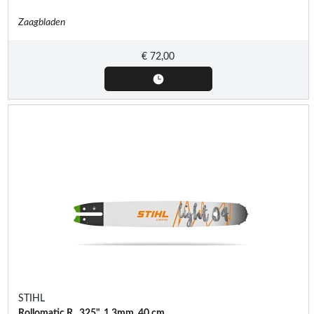
Zaagbladen
€
72,00
STIHL
Rollomatic R, .325", 1,3mm, 40 cm