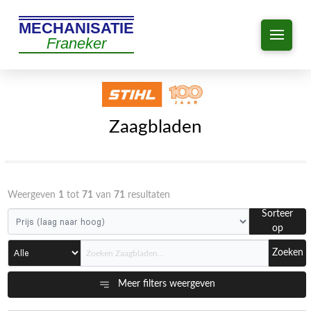
MECHANISATIE
Franeker
Zaagbladen
Weergeven
1
tot
71
van
71
resultaten
Sorteer
op
Zoeken
Meer filters weergeven