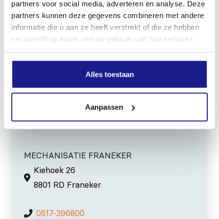
partners voor social media, adverteren en analyse. Deze
32 mm
partners kunnen deze gegevens combineren met andere
informatie die u aan ze heeft verstrekt of die ze hebben
Geluidsdrukniveau
verzameld op basis van uw gebruik van hun services.
73.0 dB(A)
Alles toestaan
Inhoud door
Aanpassen
MECHANISATIE FRANEKER
Kiehoek 26
8801 RD Franeker
0517-396800