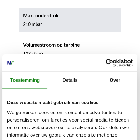
Max. onderdruk
210 mbar
Volumestroom op turbine
127 cf/min
Inhoud reservoir
Toestemming
Details
Over
12.0 l
Deze website maakt gebruik van cookies
Zuigslanglengte
We gebruiken cookies om content en advertenties te
2.0 m
personaliseren, om functies voor social media te bieden
en om ons websiteverkeer te analyseren. Ook delen we
Slangdiameter
informatie over uw gebruik van onze site met onze