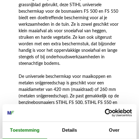
grassnijblad gebruikt, deze STIHL universele
beschermkap voor de bosmaaiers FS 500 en FS 550
biedt een doeltreffende bescherming voor al je
werkzaamheden in de tuin. Ze is zowel geschikt voor
klein maaiafval als voor snoeiafval van heggen,
struiken en harde vegetatie. Ze kan ook uitgerust
worden met een extra beschermstuk, dat bijzonder
handig is voor het oppervlakkige snoeiafval en lange
stengels of bij onderhoudswerkzaamheden in
steenachtige bodems.
De universele beschermkap voor maaikoppen en
metalen snijgereedschap is geschikt voor een
maaidiameter van 420 mm (maaidraad) of 260 mm
(metalen snijgereedschap). Ze past gemakkelijk op de
benzinebosmaaiers STIHL FS 500, STIHL FS 550 en
STIHL FS 550 L.
Het combigereedschap STIHL FS-KM is ook
compatibel met deze universele beschermkap.
Toestemming
Details
Over