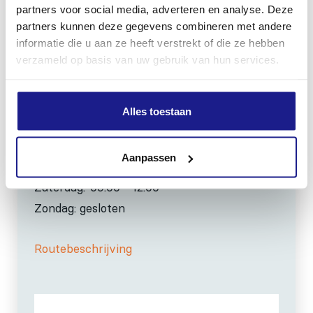
0517-396800
partners voor social media, adverteren en analyse. Deze
info@mechanisatiefraneker.nl
partners kunnen deze gegevens combineren met andere
Bij storing:
06-83139573
informatie die u aan ze heeft verstrekt of die ze hebben
verzameld op basis van uw gebruik van hun services.
Alles toestaan
OPENINGSTIJDEN
Aanpassen
Maandag t/m vrijdag:
07:30 - 17:00
Zaterdag:
09:00 - 12:00
Zondag: gesloten
Routebeschrijving