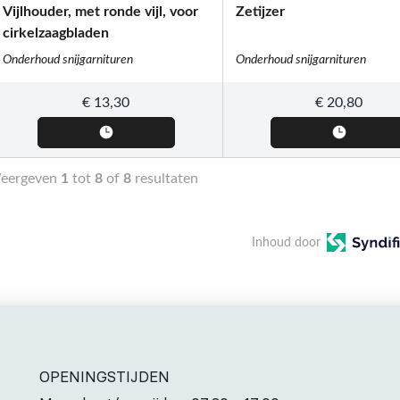
Vijlhouder, met ronde vijl, voor
Zetijzer
cirkelzaagbladen
Onderhoud snijgarnituren
Onderhoud snijgarnituren
€
13,30
€
20,80
eergeven
1
tot
8
of
8
resultaten
Inhoud door
OPENINGSTIJDEN