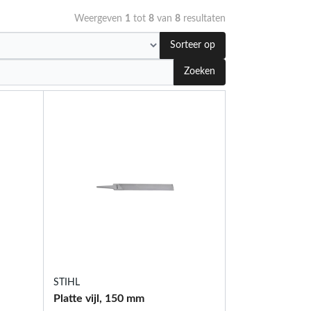
Weergeven
1
tot
8
van
8
resultaten
Sorteer op
Zoeken
STIHL
Platte vijl, 150 mm