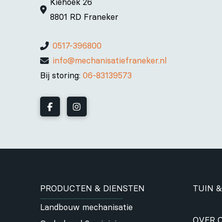
Kiehoek 26
8801 RD Franeker
0517-396800
info@mechanisatiefraneker.nl
Bij storing:
06-83139573
PRODUCTEN & DIENSTEN
TUIN &
Landbouw mechanisatie
OVER 