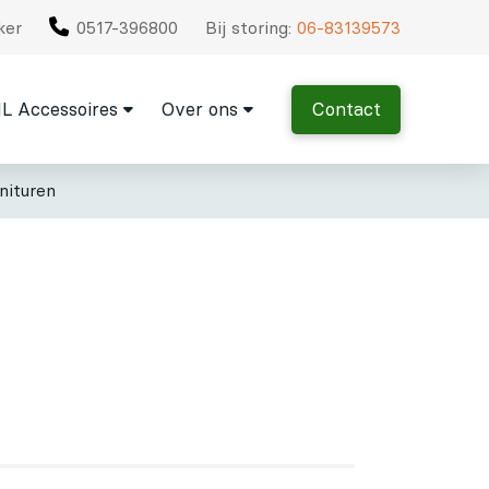
ker
0517-396800
Bij storing:
06-83139573
L Accessoires
Over ons
Contact
nituren