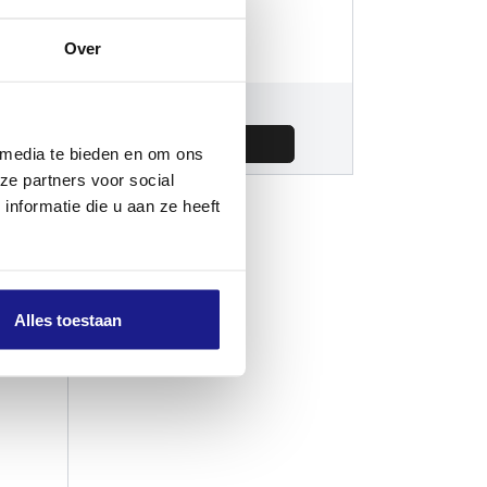
Over
Onderhoud snijgarnituren
€
8,60
 media te bieden en om ons
ze partners voor social
nformatie die u aan ze heeft
Alles toestaan