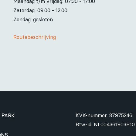
Maandag t/m vrijdag:
07:30 - 17:00
Zaterdag:
09:00 - 12:00
Zondag: gesloten
Routebeschrijving
 PARK
KVK-nummer: 87975246
Btw-id: NL004361903B10
ONS