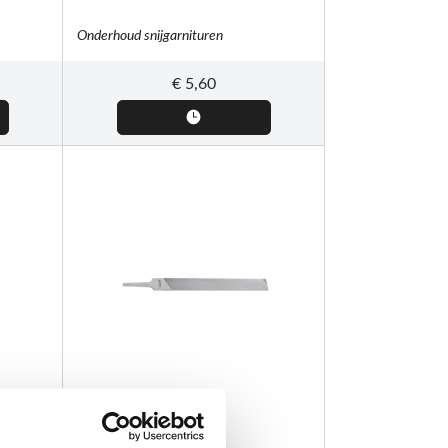
Onderhoud snijgarnituren
€
5,60
STIHL
Molenzaagvijl