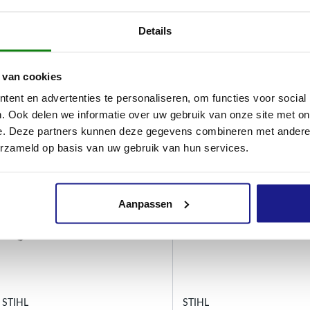
driehoeksmes met twee
driehoeksmes met drie
Details
snijkanten
snijkanten
Onderhoud snijgarnituren
Onderhoud snijgarnituren
€
7,90
€
8,50
 van cookies
ent en advertenties te personaliseren, om functies voor social
. Ook delen we informatie over uw gebruik van onze site met on
e. Deze partners kunnen deze gegevens combineren met andere i
erzameld op basis van uw gebruik van hun services.
Aanpassen
STIHL
STIHL