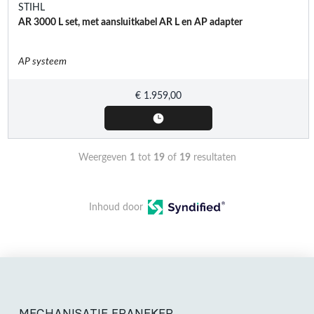
STIHL
AR 3000 L set, met aansluitkabel AR L en AP adapter
AP systeem
€
1.959,00
Weergeven
1
tot
19
of
19
resultaten
Inhoud door
MECHANISATIE FRANEKER