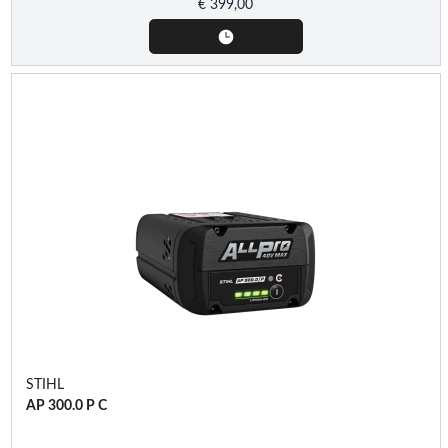
€
399,00
STIHL
AP 300.0 P C