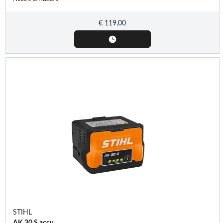
€
119,00
STIHL
AK 30 S accu