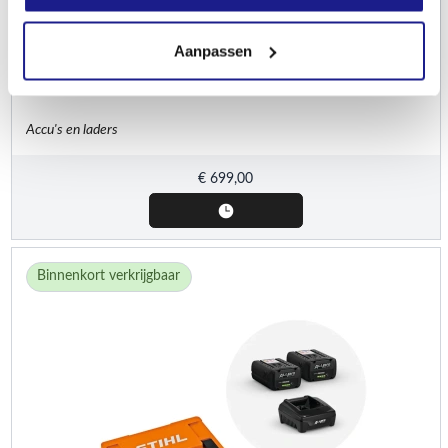
Aanpassen
STIHL
Snellader AL 1802 MO
Accu's en laders
€
699,00
Binnenkort verkrijgbaar