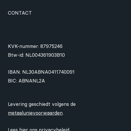
CONTACT
KVK-nummer: 87975246
Btw-id: NL004361903B10
IBAN: NL30ABNA0411740091
BIC: ABNANL2A
Levering geschiedt volgens de
metaalunievoorwaarden
.
Lees hier ons
privacybeleid
.