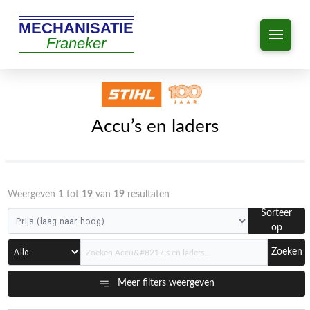
MECHANISATIE
Franeker
Accu’s en laders
Weergeven
1
tot
19
van
19
resultaten
Sorteer
op
Zoeken
Meer filters weergeven