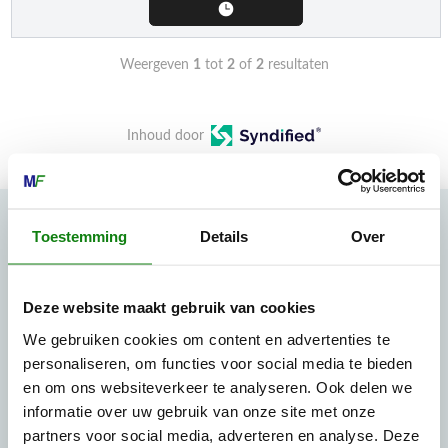
Weergeven
1
tot
2
of
2
resultaten
Inhoud door
Toestemming
Details
Over
MECHANISATIE FRANEKER
Kiehoek 26
Deze website maakt gebruik van cookies
8801 RD Franeker
We gebruiken cookies om content en advertenties te
personaliseren, om functies voor social media te bieden
0517-396800
en om ons websiteverkeer te analyseren. Ook delen we
informatie over uw gebruik van onze site met onze
info@mechanisatiefraneker.nl
partners voor social media, adverteren en analyse. Deze
Bij storing:
06-83139573