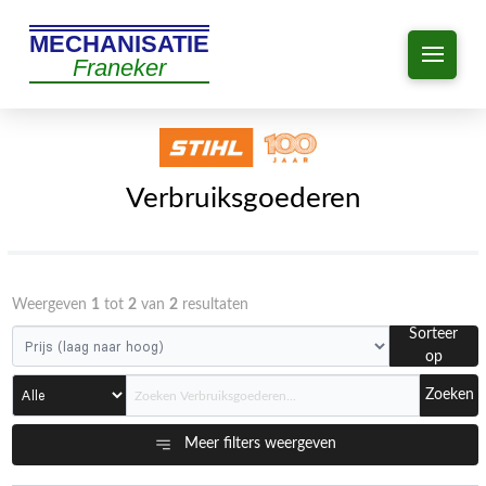
MECHANISATIE
Franeker
Verbruiksgoederen
Weergeven
1
tot
2
van
2
resultaten
Sorteer
op
Zoeken
Meer filters weergeven