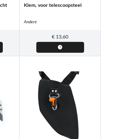
cht
Klem, voor telescoopsteel
Andere
€
13,60