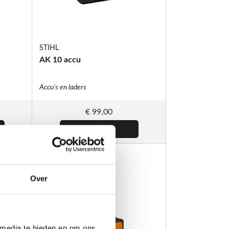
STIHL
AK 10 accu
Accu's en laders
€
99,00
Over
 media te bieden en om ons