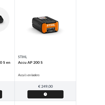
STIHL
0 S en
Accu AP 200 S
Accu's en laders
€
249,00