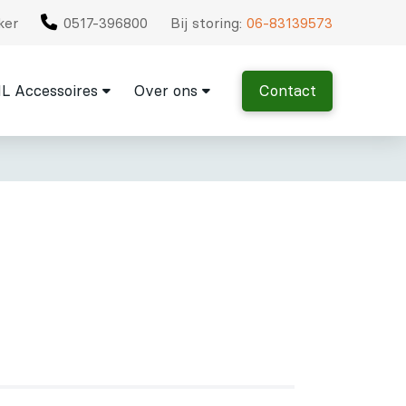
ker
0517-396800
Bij storing:
06-83139573
L Accessoires
Over ons
Contact