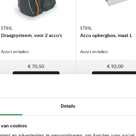
STIHL
STIHL
Draagsysteem, voor 2 accu's
Accu opbergbox, maat L
Accu's en laders
Accu's en laders
€
70,50
€
92,00
Details
 van cookies
ent en advertenties te personaliseren, om functies voor social