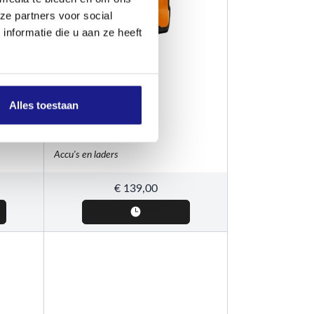
ze partners voor social
nformatie die u aan ze heeft
STIHL
Alles toestaan
10 en
AK 20 accu
Accu's en laders
€
139,00