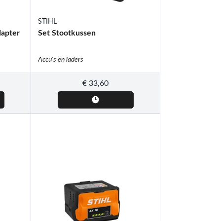
STIHL
dapter
Set Stootkussen
Accu's en laders
€
33,60