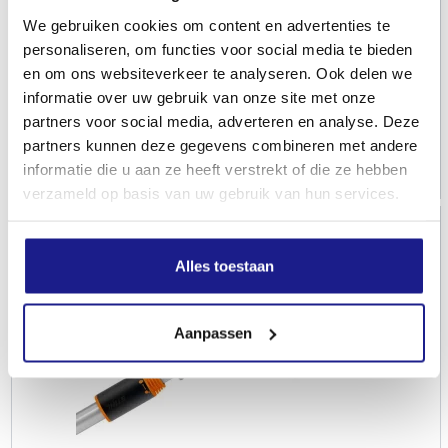
STIHL
We gebruiken cookies om content en advertenties te
Bosbouwgordel, ADVANCE X-TREEm HT
personaliseren, om functies voor social media te bieden
en om ons websiteverkeer te analyseren. Ook delen we
Andere
informatie over uw gebruik van onze site met onze
partners voor social media, adverteren en analyse. Deze
€
76,00
partners kunnen deze gegevens combineren met andere
informatie die u aan ze heeft verstrekt of die ze hebben
verzameld op basis van uw gebruik van hun services.
Alles toestaan
Aanpassen