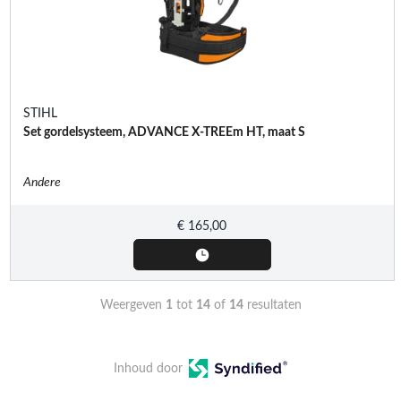
STIHL
Set gordelsysteem, ADVANCE X-TREEm HT, maat S
Andere
€
165,00
Weergeven
1
tot
14
of
14
resultaten
Inhoud door