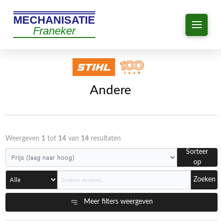
MECHANISATIE
Franeker
Andere
Weergeven
1
tot
14
van
14
resultaten
Sorteer
op
Zoeken
Meer filters weergeven