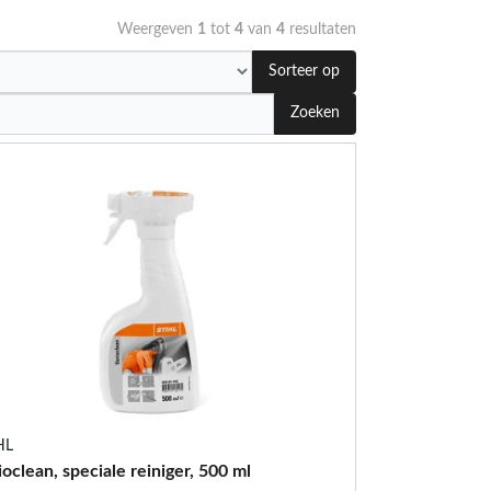
Weergeven
1
tot
4
van
4
resultaten
Sorteer op
Zoeken
HL
ioclean, speciale reiniger, 500 ml