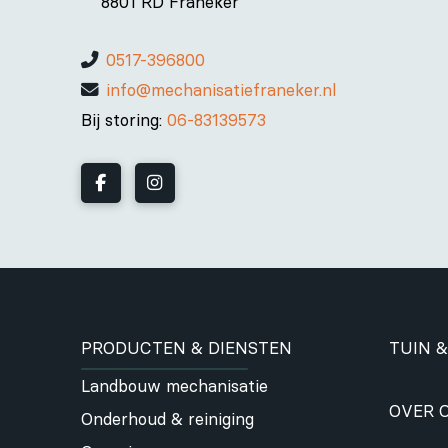
8801 RD Franeker
0517-396800
info@mechanisatiefraneker.nl
Bij storing:
06-83139573
PRODUCTEN & DIENSTEN
TUIN &
Landbouw mechanisatie
OVER 
Onderhoud & reiniging