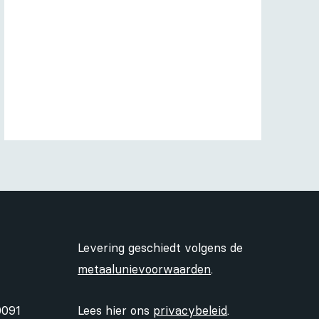
Levering geschiedt volgens de
metaalunievoorwaarden
.
0091
Lees hier ons
privacybeleid
.