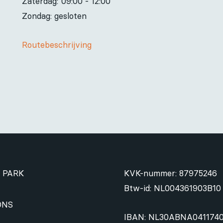
Zaterdag:
09:00 - 12:00
Zondag: gesloten
Routebeschrijving
 PARK
KVK-nummer: 87975246
Btw-id: NL004361903B10
ONS
IBAN: NL30ABNA041174