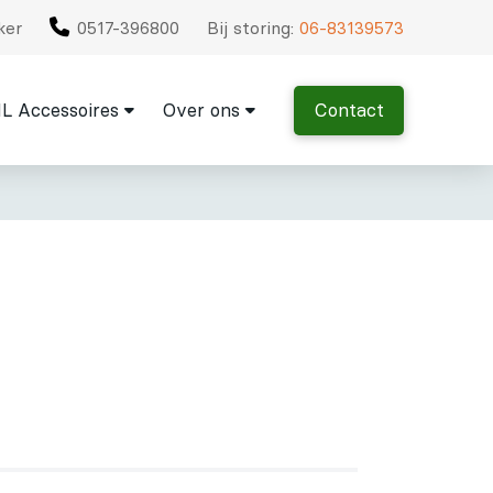
ker
0517-396800
Bij storing:
06-83139573
L Accessoires
Over ons
Contact