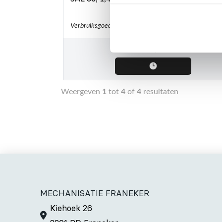
Verbruiksgoederen
€
13,50
Weergeven
1
tot
4
of
4
resultaten
MECHANISATIE FRANEKER
Kiehoek 26