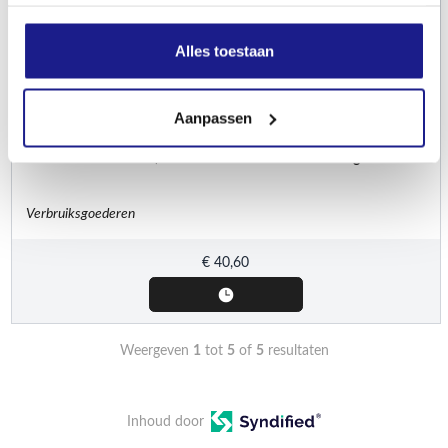
Alles toestaan
Aanpassen
STIHL
Care & Clean Kit Plus, voor iMOW® robotmaaiers en grasmaaiers
Verbruiksgoederen
€
40,60
Weergeven
1
tot
5
of
5
resultaten
Inhoud door