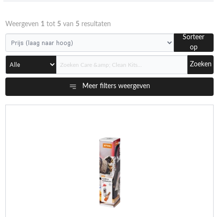
Weergeven
1
tot
5
van
5
resultaten
Sorteer
op
Zoeken
Meer filters weergeven