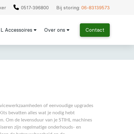
ker
0517-396800
Bij storing:
06-83139573
L Accessoires
Over ons
Contact
servicewerkzaamheden of eenvoudige upgrades
its bevatten alles wat je nodig hebt
len. Om de levensduur van je STIHL machines
liseren zijn regelmatige onderhouds- en