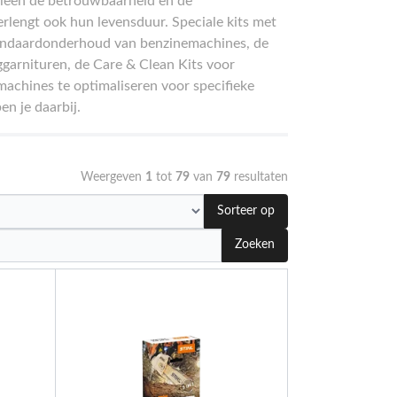
alleen de betrouwbaarheid en de
rlengt ook hun levensduur. Speciale kits met
tandaardonderhoud van benzinemachines, de
garnituren, de Care & Clean Kits voor
machines te optimaliseren voor specifieke
n je daarbij.
Weergeven
1
tot
79
van
79
resultaten
Sorteer op
Zoeken