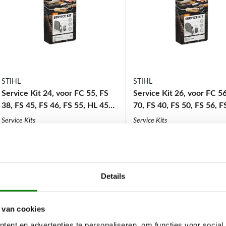
STIHL
STIHL
Service Kit 24, voor FC 55, FS
Service Kit 26, voor FC 5
38, FS 45, FS 46, FS 55, HL 45
70, FS 40, FS 50, FS 56, F
en KM 55
HT 56 en KM 56
Service Kits
Service Kits
€
13,10
€
13,50
Details
 van cookies
ent en advertenties te personaliseren, om functies voor social