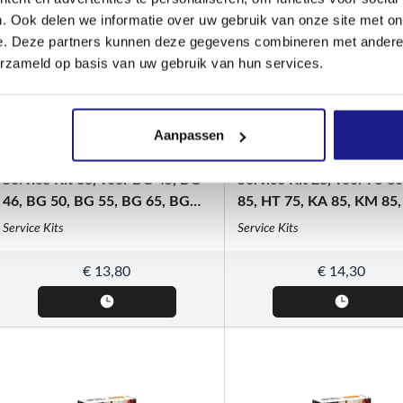
. Ook delen we informatie over uw gebruik van onze site met on
e. Deze partners kunnen deze gegevens combineren met andere i
erzameld op basis van uw gebruik van hun services.
Aanpassen
STIHL
STIHL
Service Kit 33, voor BG 45, BG
Service Kit 23, voor FS 80
46, BG 50, BG 55, BG 65, BG
85, HT 75, KA 85, KM 85,
85, BR 45, SH 55 en SH 85
en PC 75
Service Kits
Service Kits
€
13,80
€
14,30