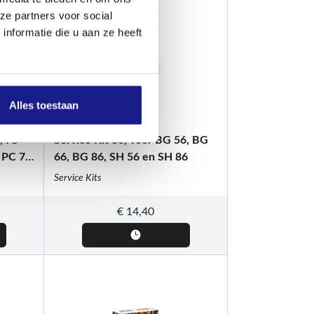
ze partners voor social
nformatie die u aan ze heeft
Alles toestaan
STIHL
, FS
Service Kit 36, voor BG 56, BG
 PC 70
66, BG 86, SH 56 en SH 86
Service Kits
€
14,40