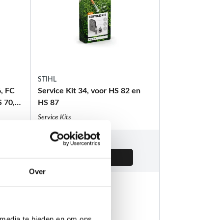
STIHL
6, FC
Service Kit 34, voor HS 82 en
S 70,
HS 87
Service Kits
€
13,70
Over
 media te bieden en om ons