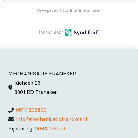
Weergeven
1
tot
8
of
8
resultaten
Inhoud door
MECHANISATIE FRANEKER
Kiehoek 26
8801 RD Franeker
0517-396800
info@mechanisatiefraneker.nl
Bij storing:
06-83139573