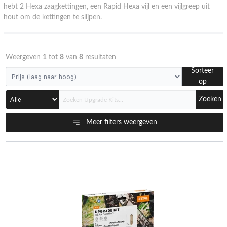
hebt 2 Hexa zaagkettingen, een Rapid Hexa vijl en een vijlgreep uit
hout om de kettingen te slijpen.
Weergeven
1
tot
8
van
8
resultaten
Sorteer
op
Zoeken
Meer filters weergeven