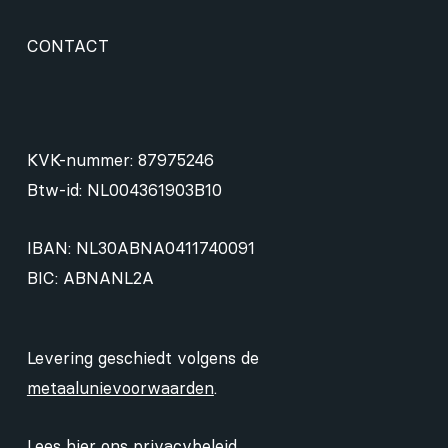
CONTACT
KVK-nummer: 87975246
Btw-id: NL004361903B10
IBAN: NL30ABNA0411740091
BIC: ABNANL2A
Levering geschiedt volgens de
metaalunievoorwaarden
.
Lees hier ons
privacybeleid
.