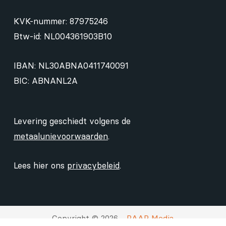
KVK-nummer: 87975246
Btw-id: NL004361903B10
IBAN: NL30ABNA0411740091
BIC: ABNANL2A
Levering geschiedt volgens de
metaalunievoorwaarden
.
Lees hier ons
privacybeleid
.
Copyright © 2026 -
RAAP Media