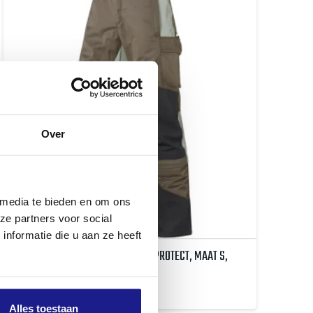
Over
 media te bieden en om ons
ze partners voor social
nformatie die u aan ze heeft
BESCHERMINGSBROEK, HS MULTI-PROTECT, MAAT S,
TURF
€
152,00
Alles toestaan