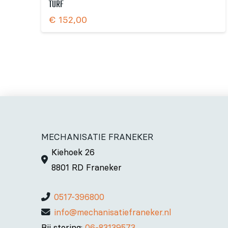
TURF
€
152,00
MECHANISATIE FRANEKER
Kiehoek 26
8801 RD Franeker
0517-396800
info@mechanisatiefraneker.nl
Bij storing:
06-83139573