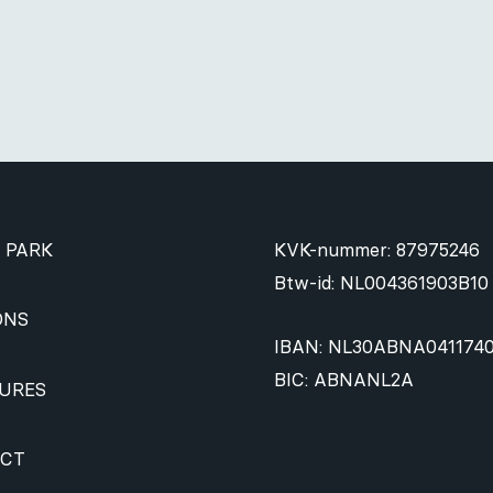
 PARK
KVK-nummer: 87975246
Btw-id: NL004361903B10
ONS
IBAN: NL30ABNA041174
BIC: ABNANL2A
URES
CT