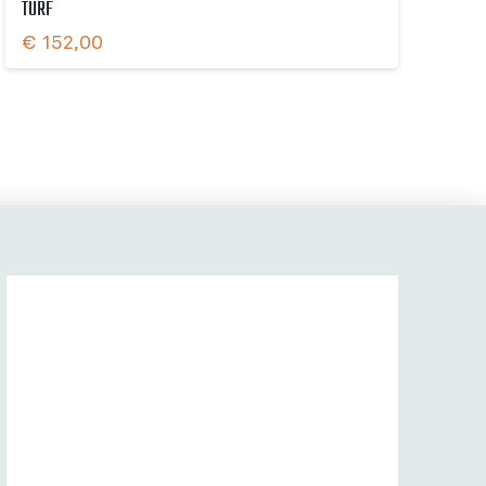
TURF
€
152,00