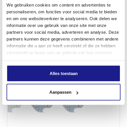
We gebruiken cookies om content en advertenties te
personaliseren, om functies voor social media te bieden
PICCO MICRO 3 (PM3), 1/4" P, 1,1 MM, 30 CM
en om ons websiteverkeer te analyseren. Ook delen we
informatie over uw gebruik van onze site met onze
€
28,60
partners voor social media, adverteren en analyse. Deze
partners kunnen deze gegevens combineren met andere
informatie die u aan ze heeft verstrekt of die ze hebben
verzameld op basis van uw gebruik van hun services.
Alles toestaan
Aanpassen