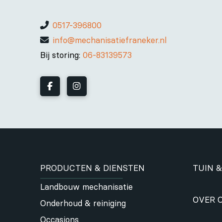
0517-396800
info@mechanisatiefraneker.nl
Bij storing:
06-83139573
PRODUCTEN & DIENSTEN
TUIN &
Landbouw mechanisatie
OVER 
Onderhoud & reiniging
Occasions