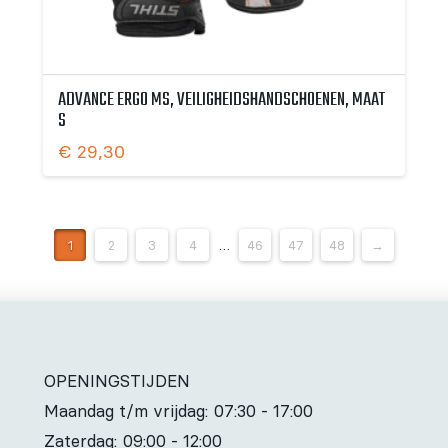
ADVANCE ERGO MS, VEILIGHEIDSHANDSCHOENEN, MAAT
S
€
29,30
1
2
3
4
…
46
47
48
→
OPENINGSTIJDEN
Maandag t/m vrijdag:
07:30 - 17:00
Zaterdag:
09:00 - 12:00