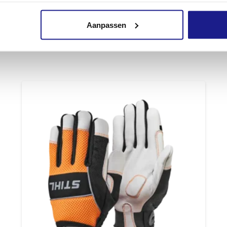
ACCU OPBERGBOX, MAAT L
Aanpassen
€
92,00