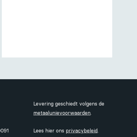
Levering geschiedt volgens de
metaalunievoorwaarden
.
0091
Lees hier ons
privacybeleid
.