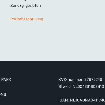
Zondag: gesloten
Routebeschrijving
 PARK
KVK-nummer: 87975246
Btw-id: NL004361903B10
ONS
IBAN: NL30ABNA041174