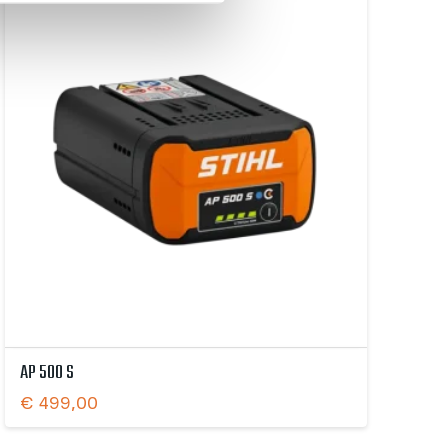
AP 500 S
€
499,00