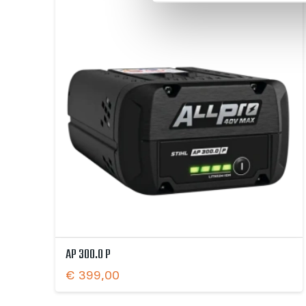
AP 300.0 P
€
399,00