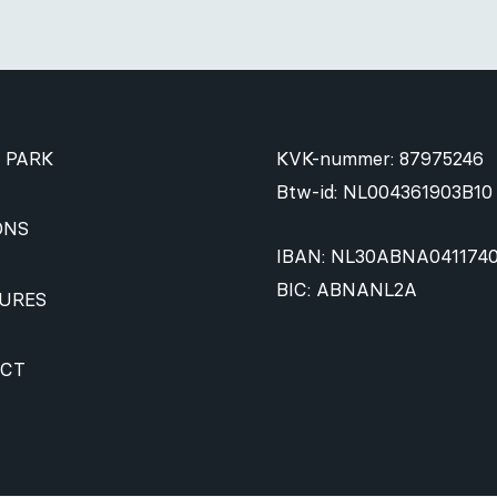
 PARK
KVK-nummer: 87975246
Btw-id: NL004361903B10
ONS
IBAN: NL30ABNA041174
BIC: ABNANL2A
URES
CT