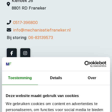
Kiehoek 26
8801 RD Franeker
0517-396800
info@mechanisatiefraneker.nl
Bij storing:
06-83139573
OPENINGSTIJDEN
Toestemming
Details
Over
Maandag t/m vrijdag:
07:30 - 17:00
Zaterdag:
09:00 - 12:00
Deze website maakt gebruik van cookies
Zondag: gesloten
We gebruiken cookies om content en advertenties te
personaliseren, om functies voor social media te bieden
Routebeschrijving