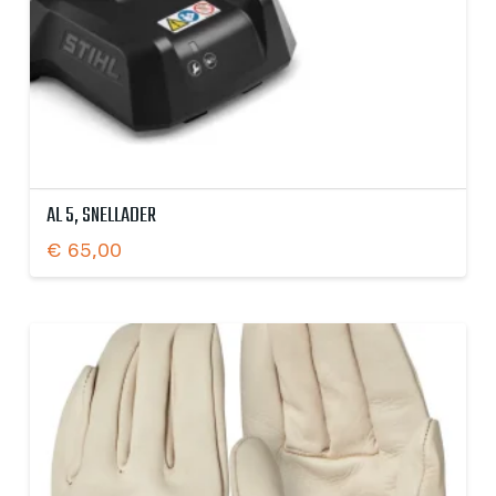
AL 5, SNELLADER
€
65,00