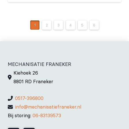
1
2
3
4
5
6
MECHANISATIE FRANEKER
Kiehoek 26
8801 RD Franeker
0517-396800
info@mechanisatiefraneker.nl
Bij storing:
06-83139573