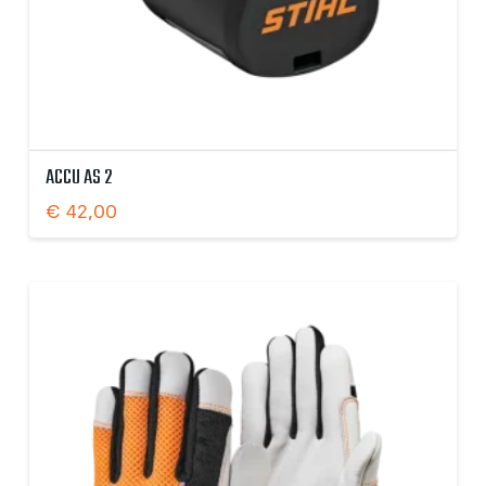
ACCU AS 2
€
42,00