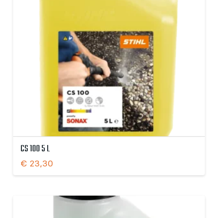
CS 100 5 L
€
23,30