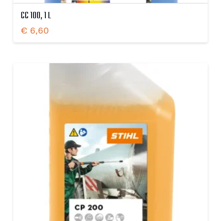
CC 100, 1 L
€
6,60