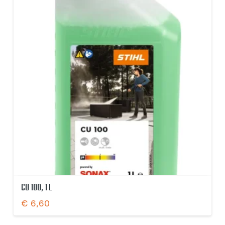
CU 100, 1 L
€
6,60