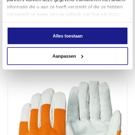
informatie die u aan ze heeft verstrekt of die ze hebben
verzameld op basis van uw gebruik van hun services.
Alles toestaan
ADVANCE ERGO MS, VEILIGHEIDSHANDSCHOENEN, MAAT XXL
Aanpassen
€
29,30