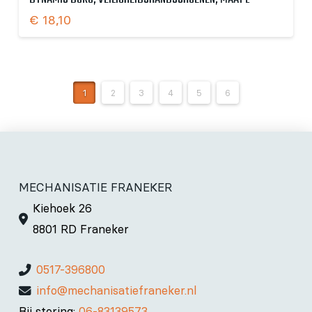
€
18,10
1
2
3
4
5
6
MECHANISATIE FRANEKER
Kiehoek 26
8801 RD Franeker
0517-396800
info@mechanisatiefraneker.nl
Bij storing:
06-83139573