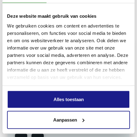
Deze website maakt gebruik van cookies
We gebruiken cookies om content en advertenties te
Inhoud door
personaliseren, om functies voor social media te bieden
en om ons websiteverkeer te analyseren. Ook delen we
informatie over uw gebruik van onze site met onze
partners voor social media, adverteren en analyse. Deze
partners kunnen deze gegevens combineren met andere
MECHANISATIE FRANEKER
informatie die u aan ze heeft verstrekt of die ze hebben
Kiehoek 26
verzameld op basis van uw gebruik van hun services.
8801 RD Franeker
Alles toestaan
0517-396800
info@mechanisatiefraneker.nl
Aanpassen
Bij storing:
06-83139573