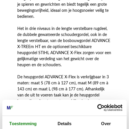
je spieren en gewrichten en biedt tegelijk een grote
bewegingsvrijheid, ideaal om je hoogsnoeier veilig te
bedienen.
Het in drie niveaus in de lengte verstelbare rugdeel,
de dubbele gewatteerde schoudergordel, ook in de
lengte verstelbaar, van de bosbouwgordel ADVANCE
X-TREEm HT en de optioneel beschikbare
heupgordel STIHL ADVANCE X-Flex zorgen voor een
gelijkmatige verdeling van het gewicht over de
heupen en de schouders.
De heupgordel ADVANCE X-Flex is verkrijgbaar in 3
maten: maat S (78 cm à 127 cm), maat M (89 cm à
143 cm) en maat L (98 cm à 177 cm). Afhankelijk
van de uit te voeren taak kan je de heupgordel
bovendien uitrusten met verschillende elementen van
het modulaire gordelsysteem.
De volgende uitbreidingen zijn optioneel verkrijgbaar
Toestemming
Details
Over
voor de heupgordel STIHL ADVANCE X-Flex :