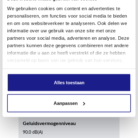
Frequentie
We gebruiken cookies om content en advertenties te
personaliseren, om functies voor social media te bieden
50-60 Hz
en om ons websiteverkeer te analyseren. Ook delen we
informatie over uw gebruik van onze site met onze
Lengte hogedrukslang
partners voor social media, adverteren en analyse. Deze
partners kunnen deze gegevens combineren met andere
6 m
informatie die u aan ze heeft verstrekt of die ze hebben
verzameld op basis van uw gebruik van hun services.
Kabellengte
5.0 m
Alles toestaan
Geluidsdrukniveau
Aanpassen
80.0 dB(A)
Geluidsvermogenniveau
90.0 dB(A)