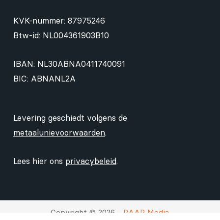
KVK-nummer: 87975246
Btw-id: NL004361903B10
IBAN: NL30ABNA0411740091
BIC: ABNANL2A
Levering geschiedt volgens de
metaalunievoorwaarden
.
Lees hier ons
privacybeleid
.
Copyright © 2026 -
RAAP Media