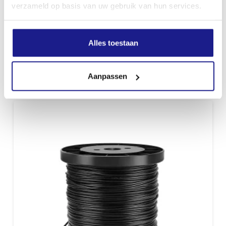
verzameld op basis van uw gebruik van hun services.
Alles toestaan
BEGRENZINGSDRAAD Ø 3,4 MM / 150 M
€
96,90
Aanpassen