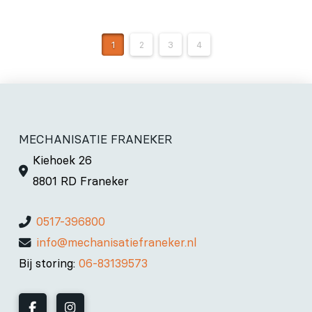
1
2
3
4
MECHANISATIE FRANEKER
Kiehoek 26
8801 RD Franeker
0517-396800
info@mechanisatiefraneker.nl
Bij storing:
06-83139573