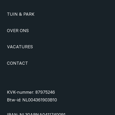
TUIN & PARK
OVER ONS
VACATURES
CONTACT
KVK-nummer: 87975246
Btw-id: NL004361903B10
IBAN: NL30ABNA0411740091