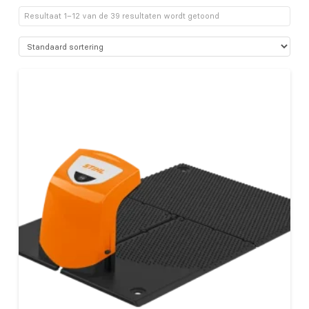
Resultaat 1–12 van de 39 resultaten wordt getoond