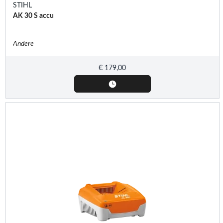
STIHL
AK 30 S accu
Andere
€
179,00