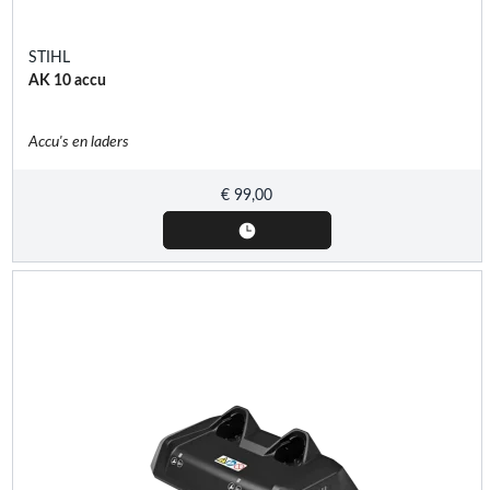
STIHL
AK 10 accu
Accu's en laders
€
99,00