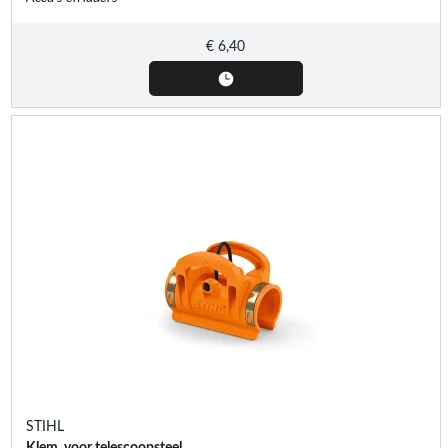
€
6,40
STIHL
Klem, voor telescoopsteel