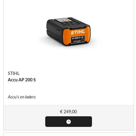
STIHL
Accu AP 200 S
Accu's en laders
€
249,00