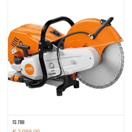
TS 710I
€
2.099,00