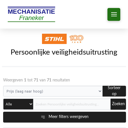
MECHANISATIE
Franeker
Persoonlijke veiligheidsuitrusting
Weergeven
1
tot
71
van
71
resultaten
Sorteer
op
Zoeken
Meer filters weergeven