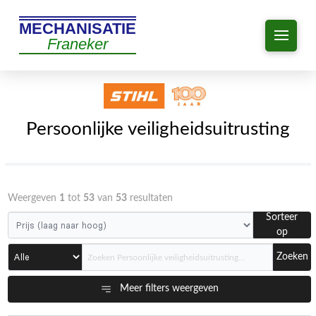
MECHANISATIE
Franeker
Persoonlijke veiligheidsuitrusting
Weergeven
1
tot
53
van
53
resultaten
Sorteer
op
Zoeken
Meer filters weergeven