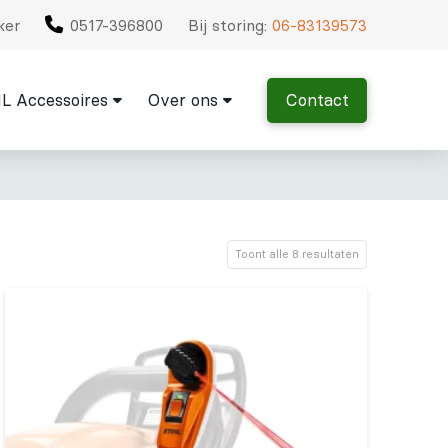
ker
0517-396800
Bij storing:
06-83139573
L Accessoires
Over ons
Contact
Toont alle 8 resultaten