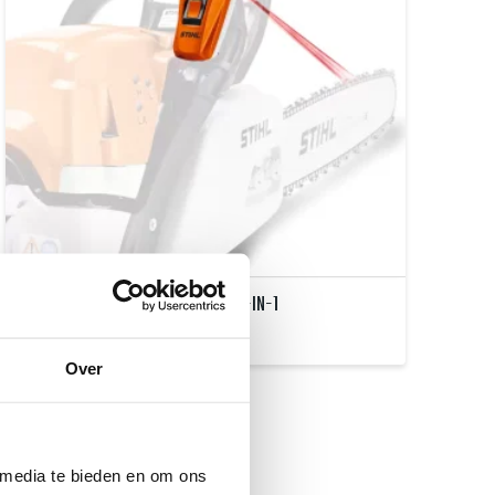
HOUDER 1143, VOOR STIHL LASER 2-IN-1
€
4,50
Over
 media te bieden en om ons